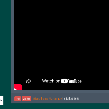
|
Hippodrome Martinique
|
6 juillet 2025
Trot
Vidéos