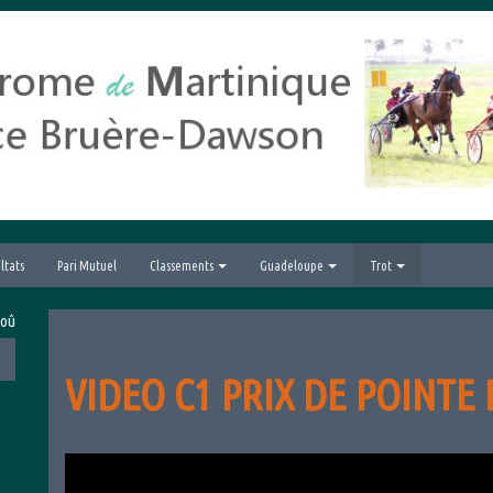
ltats
Pari Mutuel
Classements
Guadeloupe
Trot
026 avec le Grand Prix hippique de la Ville du Lamentin
VIDEO C1 PRIX DE POINTE