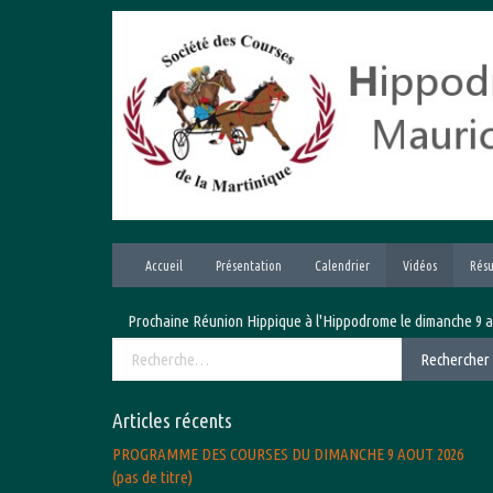
Aller
au
contenu
Accueil
Présentation
Calendrier
Vidéos
Résu
Prochaine Réunion Hippique à l'Hippodrome le dimanche 9 août 2
Rechercher :
Rechercher
Articles récents
PROGRAMME DES COURSES DU DIMANCHE 9 AOUT 2026
(pas de titre)