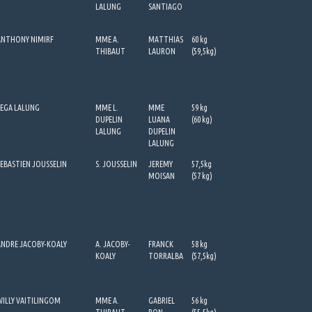
LALUNG
SANTIAGO
ANTHONY NIMIRF
MME A.
MATTHIAS
60 kg
THIBAUT
LAURON
(59,5kg)
SEGA LALUNG
MME L.
MME
59 kg
DUPELIN
LUANA
(60 kg)
LALUNG
DUPELIN
LALUNG
SEBASTIEN JOUSSELIN
S. JOUSSELIN
JEREMY
57,5kg
MOISAN
(57 kg)
ANDRE JACOBY-KOALY
A. JACOBY-
FRANCK
58 kg
KOALY
TORRALBA
(57,5kg)
WILLY VAITILINGOM
MME A.
GABRIEL
56 kg