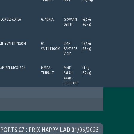
THIBAUT
BON
(55,5kg)
GEORGES ADREA
G. ADREA
GIOVANNI
62,5kg
DENTI
(62 kg)
WILLY VAITILINGOM
W.
JEAN-
58,5kg
VAITILINGOM
BAPTISTE
(58 kg)
VIGIE
RAPHAEL NICOLSON
MME A.
MME
51 kg
THIBAUT
SARAH
(52 kg)
AKARI-
SOUIDANE
PORTS C7 : PRIX HAPPY-LAD 01/06/2025