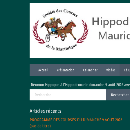
Aller
au
contenu
Accueil
Présentation
Calendrier
Vidéos
Résu
Prochaine Réunion Hippique à l'Hippodrome le dimanche 9 août 2026 avec le G
Rechercher :
Rechercher
Articles récents
PROGRAMME DES COURSES DU DIMANCHE 9 AOUT 2026
(pas de titre)