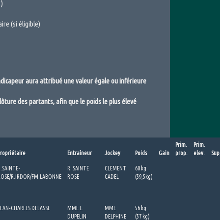
 )
ire (si éligible)
ndicapeur aura attribué une valeur égale ou inférieure
ôture des partants, afin que le poids le plus élevé
Prim.
Prim.
ropriétaire
Entraîneur
Jockey
Poids
Gain
prop.
elev.
Sup
R.SAINTE-
R. SAINTE
CLEMENT
60 kg
ROSE/R.IRDOR/FM.LABONNE
ROSE
CADEL
(59,5kg)
JEAN-CHARLES DELASSE
MME L.
MME
56 kg
DUPELIN
DELPHINE
(57 kg)