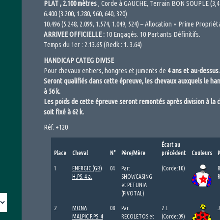
PLAT , 2.100 mètres
, Corde à GAUCHE, Terrain BON SOUPLE (3,4
6.400 (3.200, 1.280, 960, 640, 320)
10.496 (5.248, 2.099, 1.574, 1.049, 524) – Allocation + Prime Propriéta
ARRIVEE OFFICIELLE :
10 Engagés. 10 Partants Définitifs.
Temps du 1er : 2.13.65 (Redk : 1. 3.64)
HANDICAP CATEG DIVISE
Pour chevaux entiers, hongres et juments de
4 ans et au-dessus
.
Seront qualifiés dans cette épreuve, les chevaux auxquels le ha
à 56 k.
Les poids de cette épreuve seront remontés après division à la cl
soit fixé à 62 k.
Réf. +120
Écart au
Place
Cheval
N°
Père/Mère
précédent
Couleurs
P
1
ENERGIC (GB)
04
Par:
(Corde:10)
H.PS. 4 a.
SHOWCASING
et PETUNIA
(PIVOTAL)
2
MONA
08
Par:
2.L
MALPIC F.PS. 4
RECOLETOS et
(Corde:09)