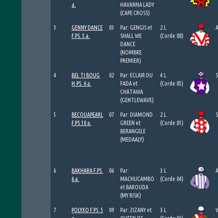
a.
HAVANNA LADY
(CAPE CROSS)
3
GENNY DANCE
03
Par: GENGIS et
2.L
F.PS. 5 a.
SHALL WE
(Corde:08)
DANCE
(NOMBRE
PREMIER)
4
BEL TI BOUG
02
Par: ECLAIR DU
4.L
H.PS. 6 a.
FADA et
(Corde:05)
CHATAWA
(GENTLEWAVE)
5
BECQUAPEARL
07
Par: DIAMOND
2.L
F.PS.10 a.
GREEN et
(Corde:01)
BERANGELE
(MEDAALY)
6
BAKHARA F.PS.
06
Par:
3.L
6 a.
MACHUCAMBO
(Corde:04)
et BAROUDA
(MY RISK)
7
POLYXO F.PS. 5
09
Par: ZIZANY et
3.L