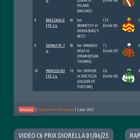
a.
QUEEN OF
(Corde:06)
POLAND
(HALLING)
8
BRAZZAVILLE
01
Par:
CTE
F.PS. 5 a.
BRAMETOT et
(Corde:03)
VIVEDA (KING’S
BEST)
9
DEVNA F.PS. 7
05
Par: AMADEUS
7.L
a.
WOLF et
(Corde:07)
DYKAM (DYLAN
THOMAS)
10
PRINCESS ISLY
10
Par: SIDPOUR
12L
F.PS. 5 a.
et SVELTEZZA
(Corde:02)
(SOLDIER OF
FORTUNE)
|
Hippodrome Martinique
|
1 juin 2025
Résultats
VIDEO C6 PRIX DIORELLA 01/06/25
RAP