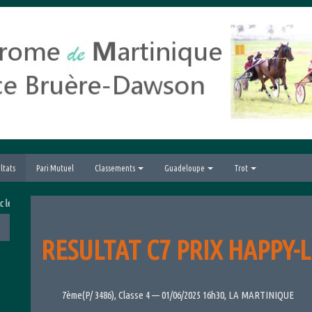
ltats
Pari Mutuel
Classements
Guadeloupe
Trot
rand Prix hippique de la Ville du Lamentin
RESULTAT C7 PRIX HAPPY-L
7ème(P/ 3486), Classe 4 — 01/06/2025 16h30, LA MARTINIQUE