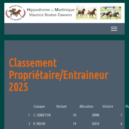
Aller
au
contenu
Afficher/m
la
navigation
Classement
Propriétaire/Entraineur
2025
Casaque
Partant
Allocation
Victoire
Pl
1
C. LEBRETON
30
28980
7
2
R. IRDOR
19
24310
6