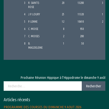
3
R. SAINTE-
20
13200
3
ROSE
4
J.P. LOURY
25
11320
1
5
P. LENNE
12
10610
2
6
C. MOISE
8
950
7
C. MOISES
2
280
8
B.
1
50
MAGDELEINE
Prochaine Réunion Hippique à l'Hippodrome le dimanche 9 août 2026 
Rechercher :
Rechercher
Articles récents
PROGRAMME DES COURSES DU DIMANCHE 9 AOUT 2026