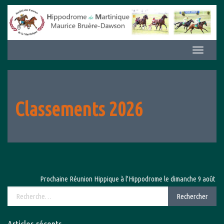
Aller
au
contenu
Afficher/m
la
navigation
Classements 2026
Prochaine Réunion Hippique à l'Hippodrome le dimanche 9 août 2026 
Rechercher :
Rechercher
Articles récents