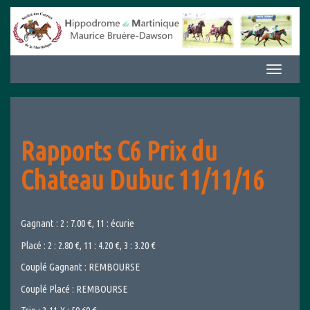
Aller
au
contenu
Afficher/m
la
navigation
Rapports C6 Prix du
Chateau Dubuc 11/11/16
Gagnant : 2 : 7.00 €, 11 : écurie
Placé : 2 : 2.80 €, 11 : 4.20 €, 3 : 3.20 €
Couplé Gagnant : REMBOURSE
Couplé Placé : REMBOURSE