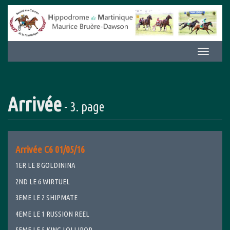
Aller
au
contenu
Afficher/m
la
navigation
Arrivée
- 3. page
Arrivée C6 01/05/16
1ER LE 8 GOLDININA
2ND LE 6 WIRTUEL
3EME LE 2 SHIPMATE
4EME LE 1 RUSSION REEL
5EME LE 5 KING LOLLIPOP