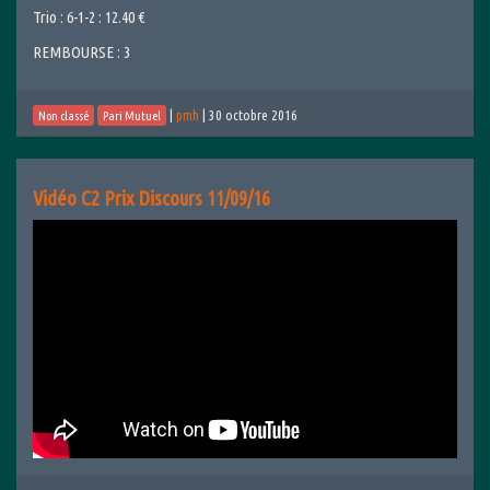
Trio : 6-1-2 : 12.40 €
REMBOURSE : 3
|
pmh
|
30 octobre 2016
Non classé
Pari Mutuel
Vidéo C2 Prix Discours 11/09/16