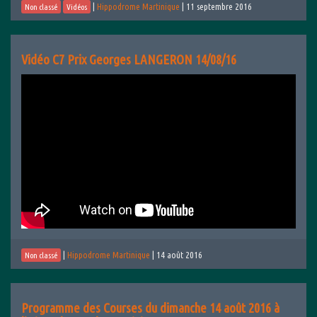
|
Hippodrome Martinique
|
11 septembre 2016
Non classé
Vidéos
Vidéo C7 Prix Georges LANGERON 14/08/16
|
Hippodrome Martinique
|
14 août 2016
Non classé
Programme des Courses du dimanche 14 août 2016 à