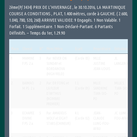
2ème(P/ 3434) PRIX DE L’HIVERNAGE , le 30.10.2016, LA MARTINIQUE
COURSE A CONDITIONS , PLAT, 1.400 mètres, corde à GAUCHE. ( 2.600,
1.040, 780, 520, 260) ARRIVEE VALIDEE: 9 Engagés. 1 Non Valable. 1
Forfait. 1 Supplémentaire. 1 Non-Déclaré-Partant. 6 Partants
Définitifs. – Temps du 1er, 1.29.90
Place
Cheval
N°
Père / Mère
Ecart
Propriétaire
Entraîneur
Jo
Place
Cheval
N°
Père / Mère
Ecart
Propriétaire
Entraîneur
Jo
1
MAMINE
3
Par: NEVER ON
(Corde:05)
MLLE
JL.
M
F.PS. 2 a.
SUNDAY et
JUSTINE
LANGERON
L
BORDANOVA
JEAN-LOUIS
L
(HIGH YIELD)
2
BAIMAO
2
Par: DR FONG et
1.L
MLLE
MLLE S.
F
M.PS. 2 a.
LA FLEUR
(Corde:01)
SANDRINE
TIAN-SIO-
T
D'ARTHUS
TIAN-SIO-
PO
(NOMBRE
PO
PREMIER)
3
ECHAPEE
5
Par: AMADEUS
4.L
JEAN-
JC. LUNG-
CE
DIVINE
WOLF et EIGHT
(Corde:02)
CLAUDE
FOU-AFAU
R
F.PS. 2 a.
STARS (CHINEUR)
LUNG-FOU-
AFAU