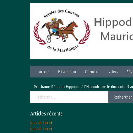
Aller
au
contenu
Accueil
Présentation
Calendrier
Vidéos
Résu
Prochaine Réunion Hippique à l'Hippodrome le dimanche 9 août 202
Rechercher :
Rechercher
Articles récents
(pas de titre)
(pas de titre)