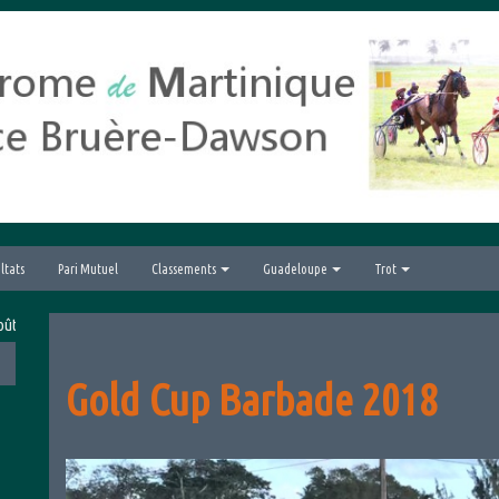
ltats
Pari Mutuel
Classements
Guadeloupe
Trot
6 avec le Grand Prix hippique de la Ville du Lamentin
Gold Cup Barbade 2018