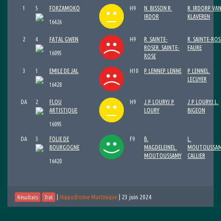
1
5
FORZAMOKO
H9
N. BISSON
R.
R. IRDOR
P. VA
IRDOR
KLAVEREN
16426
2
4
FATAL GWEN
H9
R. SAINTE-
R. SAINTE-ROS
ROSE
R. SAINTE-
FAURE
16095
ROSE
3
1
EMILE DE JAL
H10
P. LENNE
P. LENNE
P. LENNE
L.
LECUYER
16428
DA
2
FLOU
H9
J.P. LOURY
J.P.
J.P. LOURY
J.L.
ARTISTIQUE
LOURY
BIGEON
16095
DA
3
FOLIE DE
F9
B.
L.
BOURGOGNE
MAGDELEINE
L.
MOUTOUSSA
MOUTOUSSAMY
CALLIER
16420
|
Hippodrome Martinique
|
23 juin 2024
Résultats
Trot