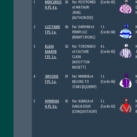
1
MERCURIUS
03
Par: POSTPONED
(Corde:05)
H.PS. 4 a.
et MATAURI
JEWEL
(AUTHORIZED)
2
LUZITANIE
06
Par: DARIYAN et
1.L
F.PS. 3 a.
PENNY LUZ
(Corde:04)
(PENNY’S PICNIC)
3
KLASH
02
Par: TORONADO
4.L
KARAYIB
et CULTURE
(Corde:03)
F.PS. 3 a.
CLASH
(WOOTTON
BASSETT)
4
SMOOKIE
01
Par: MANKIB et
1.L
F.PS. 3 a.
BELONG TO
(Corde:06)
STARS (EQUERRY)
5
HYNNDAH
05
Par: ASANGA et
5.L
H.PS. 8 a.
DAHLIA DEUX
(Corde:02)
(CONQUISTACKY)