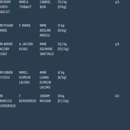
MR REMY
MME A.
GABRIEL
59,5 kg
g
h
DUPUY-
THIBAUT
BON
(59 kg)
NAULOT
MR YOHAN
Y. MARIE
MME
55 kg
MARIE
ADELINE
(56 kg)
MEROU
MR ANDRE
A. JACOBY-
MME
58,5 kg
g
h
JACOBY-
KOALY
DELPHINE
(59,5 kg)
KOALY
SANTIAGO
MR FABIEN
MME L.
MME
61 kg
COSSOU
DUPELIN
LUANA
(62 kg)
LALUNG
DUPELIN
LALUNG
MR
F.
JEREMY
58 kg
A
h
FRANCOIS
BORDERIEUX
MOISAN
(57,5 kg)
BORDERIEUX