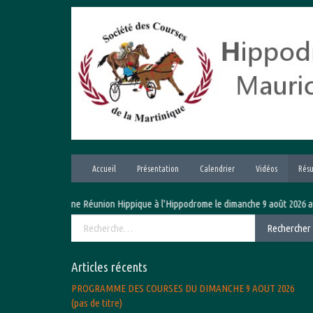
Aller
au
contenu
Accueil
Présentation
Calendrier
Vidéos
Résu
Prochaine Réunion Hippique à l'Hippodrome le dimanche 9 août 2026 avec le Gra
Rechercher :
Rechercher
Articles récents
PROGRAMME DES COURSES DU DIMANCHE 9 AOUT 2026
(pas de titre)