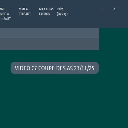
MME
MME A.
MATTHIAS
59 kg
S
h
ANGELA
THIBAUT
LAURON
(58,5 kg)
THIBAUT
VIDEO C7 COUPE DES AS 23/11/25