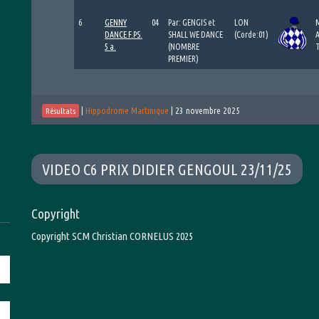
6
GENNY
04
Par: GENGIS et
LON
DANCE F.PS.
SHALL WE DANCE
(Corde:01)
5 a.
(NOMBRE
PREMIER)
|
Hippodrome Martinique
|
23 novembre 2025
Résultats
VIDEO C6 PRIX DIDIER GENGOUL 23/11/25
Copyright
Copyright SCM Christian CORNELUS 2025