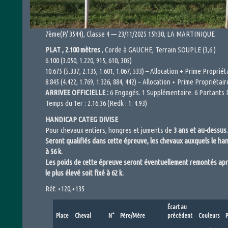
7ème(P/ 3544), Classe 4 — 23/11/2025 15h30, LA MARTINIQUE
PLAT , 2.100 mètres
, Corde à GAUCHE, Terrain SOUPLE (3,6 )
6.100 (3.050, 1.220, 915, 610, 305)
10.675 (5.337, 2.135, 1.601, 1.067, 533) – Allocation + Prime Proprié
8.845 (4.422, 1.769, 1.326, 884, 442) – Allocation + Prime Propriétai
ARRIVEE OFFICIELLE :
6 Engagés. 1 Supplémentaire. 6 Partants D
Temps du 1er : 2.16.36 (Redk : 1. 4.93)
HANDICAP CATEG DIVISE
Pour chevaux entiers, hongres et juments de
3 ans et au-dessus
.
Seront qualifiés dans cette épreuve, les chevaux auxquels le ha
à 56 k.
Les poids de cette épreuve seront éventuellement remontés après 
le plus élevé soit fixé à 62 k.
Réf. +120,+135
Écart au
Place
Cheval
N°
Père/Mère
précédent
Couleurs
P