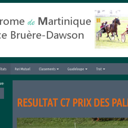
ltats
Pari Mutuel
Classements
Guadeloupe
Trot
nd Prix hippique de la Ville du Lamentin
RESULTAT C7 PRIX DES PAL