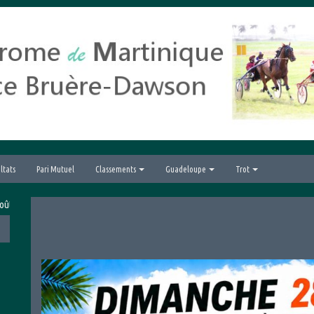
ltats
Pari Mutuel
Classements
Guadeloupe
Trot
6 avec le Grand Prix hippique de la Ville du Lamentin