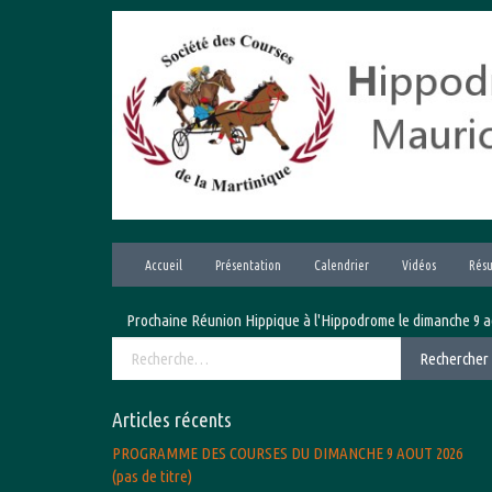
Aller
au
contenu
Accueil
Présentation
Calendrier
Vidéos
Résu
Prochaine Réunion Hippique à l'Hippodrome le dimanche 9 août 202
Rechercher :
Rechercher
Articles récents
PROGRAMME DES COURSES DU DIMANCHE 9 AOUT 2026
(pas de titre)