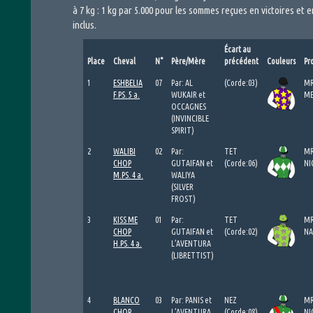
à 7 kg : 1 kg par 5.000 pour les sommes reçues en victoires et e
inclus.
Écart au
Place
Cheval
N°
Père/Mère
précédent
Couleurs
Pr
1
ESHBELIA
07
Par: AL
(Corde:03)
MR
F.PS. 5 a.
WUKAIR et
ME
OCCAGNES
(INVINCIBLE
SPIRIT)
2
WALIBI
02
Par:
TET
MR
CHOP
GUTAIFAN et
(Corde:06)
NI
M.PS. 4 a.
WALIYA
(SILVER
FROST)
3
KISS ME
01
Par:
TET
MR
CHOP
GUTAIFAN et
(Corde:02)
NA
H.PS. 4 a.
L’AVENTURA
(LIBRETTIST)
4
BLANCO
03
Par: PANIS et
NEZ
MR
CHOP
L’AVENTURA
(Corde:08)
NI