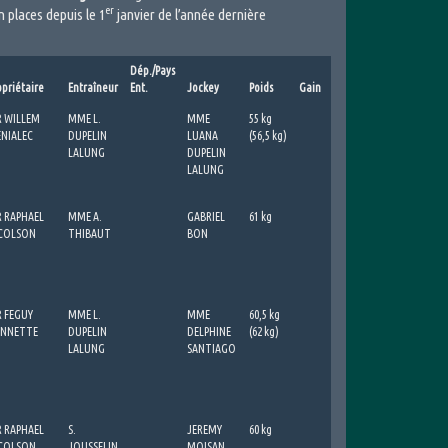
er
n places depuis le 1
janvier de l’année dernière
Dép./Pays
Prim.
Prim.
opriétaire
Entraîneur
Ent.
Jockey
Poids
Gain
prop.
elev.
Suppl.
 WILLEM
MME L.
MME
55 kg
S
NIALEC
DUPELIN
LUANA
(56,5 kg)
LALUNG
DUPELIN
LALUNG
 RAPHAEL
MME A.
GABRIEL
61 kg
COLSON
THIBAUT
BON
 FEGUY
MME L.
MME
60,5 kg
NNETTE
DUPELIN
DELPHINE
(62 kg)
LALUNG
SANTIAGO
 RAPHAEL
S.
JEREMY
60 kg
COLSON
JOUSSELIN
MOISAN