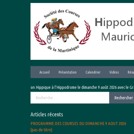
Aller
au
contenu
Accueil
Présentation
Calendrier
Vidéos
Résu
ion Hippique à l'Hippodrome le dimanche 9 août 2026 avec le Grand Prix hippique
Rechercher :
Rechercher
Articles récents
PROGRAMME DES COURSES DU DIMANCHE 9 AOUT 2026
(pas de titre)