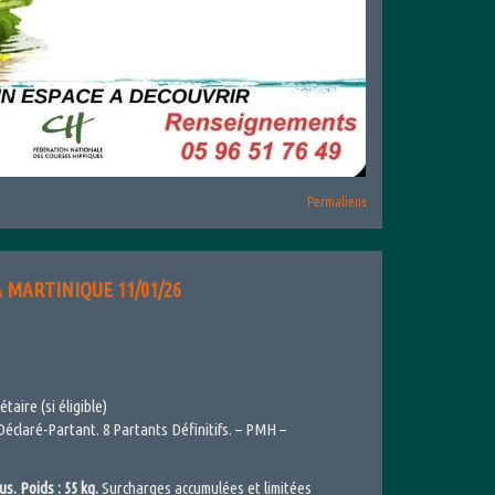
Permaliens
A MARTINIQUE 11/01/26
étaire (si éligible)
éclaré-Partant. 8 Partants Définitifs. – PMH –
s. Poids : 55 kg.
Surcharges accumulées et limitées