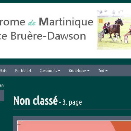
ltats
Pari Mutuel
Classements
Guadeloupe
Trot
 de la Ville du Lamentin
Non classé
- 3. page