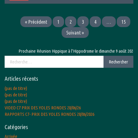
« Précédent
1
2
3
4
…
15
Suivant »
Prochaine Réunion Hippique à l'Hippodrome le dimanche 9 août 2026 avec 
Rechercher :
Rechercher
Articles récents
(pas de titre)
(pas de titre)
(pas de titre)
VIDEO C7 PRIX DES YOLES RONDES 28/06/26
RAPPORTS C7- PRIX DES YOLES RONDES 28/06/2026
Catégories
Arrivée