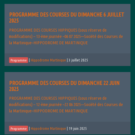
PROGRAMME DES COURSES DU DIMANCHE 6 JUILLET
2025
PROGRAMME DES COURSES HIPPIQUES (sous réserve de
modifications) – 13-ème journée –06 07 2025—Société des Courses de
la Martinique–HIPPODROME DE MARTINIQUE
|
Hippodrome Martinique
|
3 juillet 2025
Programme
PROGRAMME DES COURSES DU DIMANCHE 22 JUIN
2025
PROGRAMME DES COURSES HIPPIQUES (sous réserve de
modifications) – 12-ème journée –22 06 2025—Société des Courses de
la Martinique–HIPPODROME DE MARTINIQUE
|
Hippodrome Martinique
|
19 juin 2025
Programme