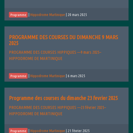
|
Hippodrome Martinique
|
20 mars 2025
Programme
PROGRAMME DES COURSES DU DIMANCHE 9 MARS
2025
PROGRAMME DES COURSES HIPPIQUES ––9 mars 2025–
HIPPODROME DE MARTINIQUE
|
Hippodrome Martinique
|
6 mars 2025
Programme
Programme des courses du dimanche 23 fevrier 2025
PROGRAMME DES COURSES HIPPIQUES ––23 février 2025–
HIPPODROME DE MARTINIQUE
|
Hippodrome Martinique
|
21 février 2025
Programme