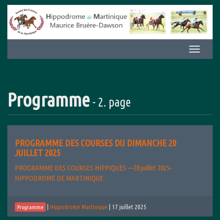
Aller
au
contenu
Afficher/m
la
navigation
Programme
- 2. page
PROGRAMME DES COURSES DU DIMANCHE 20
JUILLET 2025
PROGRAMME DES COURSES HIPPIQUES ––20 juillet 2025–
HIPPODROME DE MARTINIQUE
|
Hippodrome Martinique
|
17 juillet 2025
Programme