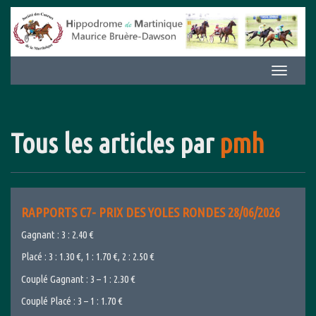
Aller
au
contenu
Afficher/m
la
navigation
Tous les articles par
pmh
RAPPORTS C7- PRIX DES YOLES RONDES 28/06/2026
Gagnant : 3 : 2.40 €
Placé : 3 : 1.30 €, 1 : 1.70 €, 2 : 2.50 €
Couplé Gagnant : 3 – 1 : 2.30 €
Couplé Placé : 3 – 1 : 1.70 €