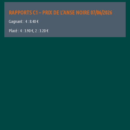
RAPPORTS C1 – PRIX DE L’ANSE NOIRE 07/06/2026
Gagnant : 4 : 8.40 €
Placé : 4 : 3.90 €, 2 : 3.20 €
Couplé Ordre : 4 – 2 : 14.00 €
Trio Ordre : 4 – X – X : 2.00 €
|
pmh
|
7 juin 2026
Pari Mutuel
RAPPORTS C7 : PRIX DES PITONS DU CARBET
16/05/2026
Gagnant : 2 : 1.70 €
Placé : 2 : 1.30 €, 3 : 1.70 €
Couplé Ordre : 2 – 3 : 3.90 €