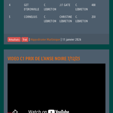
4
GET
C.
J.F. GATE
C.
400
D’ERONVILLE
LEBRETON
LEBRETON
5
CORNELIUS
C.
CHRISTINE
C.
250
LEBRETON
LEBRETON
LEBRETON
|
Hippodrome Martinique
|
11 janvier 2026
Résultats
Trot
VIDEO C1 PRIX DE L’ANSE NOIRE 7/12/25