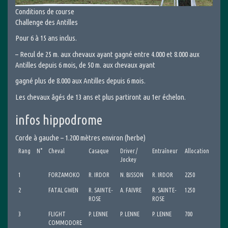
Conditions de course
Challenge des Antilles
Pour 6 à 15 ans inclus.
– Recul de 25 m. aux chevaux ayant gagné entre 4.000 et 8.000 aux
Antilles depuis 6 mois, de 50 m. aux chevaux ayant
gagné plus de 8.000 aux Antilles depuis 6 mois.
Les chevaux âgés de 13 ans et plus partiront au 1er échelon.
infos hippodrome
Corde à gauche – 1.200 mètres environ (herbe)
Rang
N°
Cheval
Casaque
Driver /
Entraîneur
Allocation
Jockey
1
FORZAMOKO
R. IRDOR
N. BISSON
R. IRDOR
2250
2
FATAL GWEN
R. SAINTE-
A. FAIVRE
R. SAINTE-
1250
ROSE
ROSE
3
FLIGHT
P. LENNE
P. LENNE
P. LENNE
700
COMMODORE