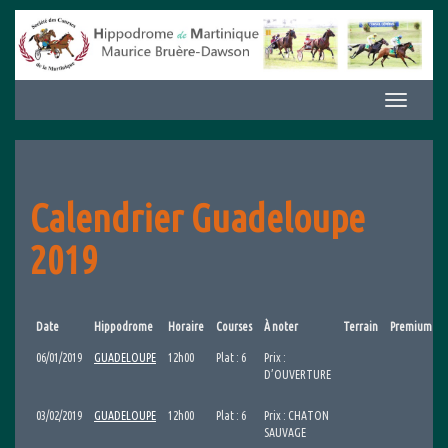
Aller
au
contenu
Afficher/m
la
navigation
Calendrier Guadeloupe
2019
Date
Hippodrome
Horaire
Courses
À noter
Terrain
Premium
06/01/2019
GUADELOUPE
12h00
Plat : 6
Prix :
D’OUVERTURE
03/02/2019
GUADELOUPE
12h00
Plat : 6
Prix : CHATON
SAUVAGE