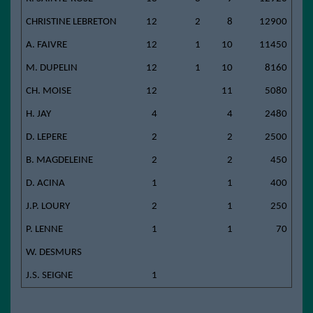
CHRISTINE LEBRETON
12
2
8
12900
A. FAIVRE
12
1
10
11450
M. DUPELIN
12
1
10
8160
CH. MOISE
12
11
5080
H. JAY
4
4
2480
D. LEPERE
2
2
2500
B. MAGDELEINE
2
2
450
D. ACINA
1
1
400
J.P. LOURY
2
1
250
P. LENNE
1
1
70
W. DESMURS
J.S. SEIGNE
1