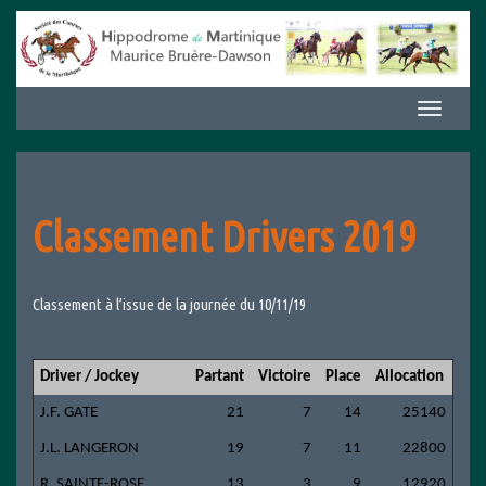
Aller
au
contenu
Afficher/m
la
navigation
Classement Drivers 2019
Classement à l’issue de la journée du 10/11/19
Driver / Jockey
Partant
Victoire
Place
Allocation
J.F. GATE
21
7
14
25140
J.L. LANGERON
19
7
11
22800
R. SAINTE-ROSE
13
3
9
12920