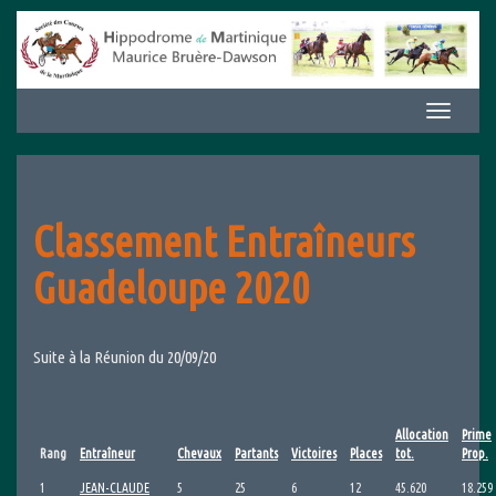
Aller
au
contenu
Afficher/m
la
navigation
Classement Entraîneurs
Guadeloupe 2020
Suite à la Réunion du 20/09/20
Allocation
Prime
Rang
Entraîneur
Chevaux
Partants
Victoires
Places
tot.
Prop.
1
JEAN-CLAUDE
5
25
6
12
45.620
18.259