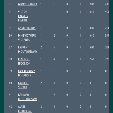
33
GEORGES ADREA
1
1
0
1
900
486
34
VICTOR-
1
1
0
1
840
453
FRANCIS
FEVEREL
35
ANDRE BAUDIN
1
1
0
1
680
214
36
MME VICTOIRE
1
2
0
1
640
345
VIOLANES
37
LAURENT
2
5
0
1
600
243
MOUTOUSSAMY
38
RENEBERT
1
4
0
1
560
226
NICOLSON
39
PASCAL VALMY
1
1
0
0
0
0
D’HERBOIS
40
LAURENT
2
3
0
0
0
0
SOLVAR
41
BERNARD
1
2
0
0
0
0
MOUTOUSSAMY
42
ALAIN
2
4
0
0
0
0
LECURIEUX-