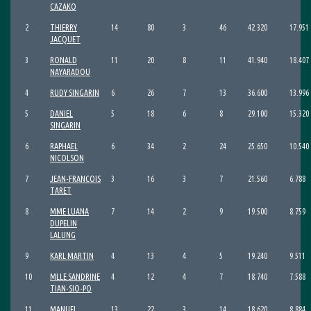
CAZAKO
2
THIERRY
14
80
3
46
42.320
17.951
JACQUET
3
RONALD
11
20
8
11
41.940
18.407
NAYARADOU
4
RUDY SINGARIN
6
26
7
13
36.600
13.996
5
DANIEL
5
18
6
8
29.100
15.320
SINGARIN
6
RAPHAEL
6
34
2
24
25.650
10.540
NICOLSON
7
JEAN-FRANCOIS
3
16
3
7
21.560
6.788
TARET
8
MME LUANA
7
14
2
9
19.500
8.759
DUPELIN
LALUNG
9
KARL MARTIN
4
13
4
5
19.240
9.511
10
MLLE SANDRINE
4
12
4
7
18.740
7.588
TIAN-SIO-PO
11
MANUEL
13
22
3
14
18.620
8.884