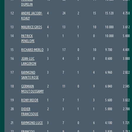
DUPELIN
12
ANDRE JACOBY-
4
24
2
15
15.120
4.758
KOALY
13
MAURICE GROS
4
13
1
10
10.880
3.612
14
PATRICK
1
1
1
0
10.000
5.400
PENELOPE
15
RICHARD MERLO
3
17
0
10
9.700
4.401
16
JEAN-LUC
3
4
3
0
8.600
3.888
LANGERON
17
RAYMOND
3
7
1
4
6.960
2.822
SAINTE ROSE
18
GERMAIN
2
11
0
9
6.040
2.345
MOUTOUSSAMY
19
RONY IRDOR
1
7
1
3
5.600
3.022
20
DIDIER
2
3
1
1
5.000
2.700
FRANCISQUE
21
RAYMOND LUCE
3
7
0
6
4.180
1.721
22
FRANCOIS
1
9
0
5
3.920
1.232