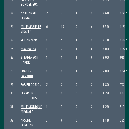
BORDERIEUX
23
NATHANAEL
2
2
1
1
3.630
1.902
PERMAL
24
MLLE MARIELLE
6
19
0
6
3.560
1.241
VIRANIN
25
YOHAN MARIE
1
5
1
1
3.340
1.052
26
MAX BARBA
1
2
1
0
3.000
1.620
27
STEPHENSON
1
1
1
0
3.000
945
HARRIS
28
FRANTZ
1
1
1
0
2.800
1.512
LABONNE
29
FABIEN COSSOU
2
2
0
2
1.800
702
30
SERAPHIN
1
1
0
1
1.280
403
BOURGEOIS
31
MLLE MONIQUE
1
3
0
2
1.280
517
MEYNARD
32
ARSENE
3
6
0
3
1.140
385
LOREDAN