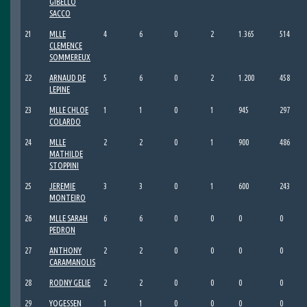
GIBELLO
SACCO
21
MLLE
4
6
0
2
1.365
514
CLEMENCE
SOMMEREUX
22
ARNAUD DE
5
6
0
2
1.200
458
LEPINE
23
MLLE CHLOE
1
1
0
1
945
297
COLARDO
24
MLLE
2
2
0
1
900
486
MATHILDE
STOPPINI
25
JEREMIE
3
3
0
1
600
243
MONTEIRO
26
MLLE SARAH
6
6
0
0
0
0
PEDRON
27
ANTHONY
2
2
0
0
0
0
CARAMANOLIS
28
RODNY GELIE
2
2
0
0
0
0
29
YOGESSEN
1
1
0
0
0
0