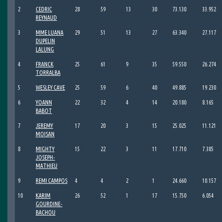
2
CEDRIC
28
59
13
30
73.130
33.952
REYNAUD
3
MME LUANA
29
51
13
27
63.340
27.117
DUPELIN
LALUNG
4
FRANCK
25
61
9
35
59.550
26.274
TORRALBA
5
WESLEY CAVE
25
59
6
40
49.885
19.230
6
YOANN
22
32
4
14
20.180
8.165
BABOT
7
JEREMY
17
20
3
15
25.025
11.121
MOISAN
8
MIGHTY
15
22
3
11
17.710
7.385
JOSEPH-
MATHIEU
9
REMI CAMPOS
4
4
2
1
24.660
10.157
10
KARIM
26
52
1
17
15.750
6.054
GOURDINE-
BACHOU