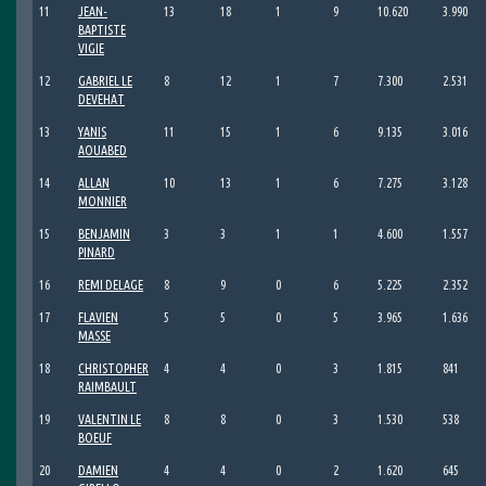
11
JEAN-
13
18
1
9
10.620
3.990
BAPTISTE
VIGIE
12
GABRIEL LE
8
12
1
7
7.300
2.531
DEVEHAT
13
YANIS
11
15
1
6
9.135
3.016
AOUABED
14
ALLAN
10
13
1
6
7.275
3.128
MONNIER
15
BENJAMIN
3
3
1
1
4.600
1.557
PINARD
16
REMI DELAGE
8
9
0
6
5.225
2.352
17
FLAVIEN
5
5
0
5
3.965
1.636
MASSE
18
CHRISTOPHER
4
4
0
3
1.815
841
RAIMBAULT
19
VALENTIN LE
8
8
0
3
1.530
538
BOEUF
20
DAMIEN
4
4
0
2
1.620
645