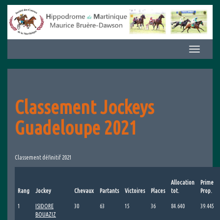
Aller
au
contenu
Afficher/m
la
navigation
Classement Jockeys
Guadeloupe 2021
Classement définitif 2021
Allocation
Prime
Rang
Jockey
Chevaux
Partants
Victoires
Places
tot.
Prop.
1
ISIDORE
30
63
15
36
84.640
39.445
BOUAZIZ