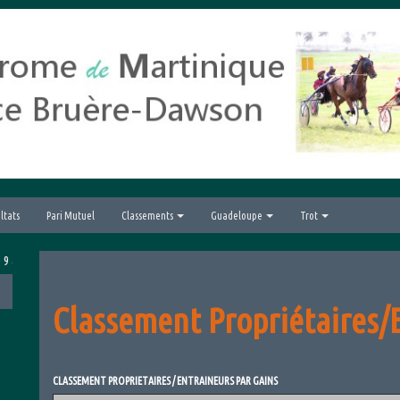
ltats
Pari Mutuel
Classements
Guadeloupe
Trot
ût 2026 avec le Grand Prix hippique de la Ville du Lamentin
Classement Propriétaires/
CLASSEMENT PROPRIETAIRES / ENTRAINEURS PAR GAINS