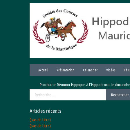
Aller
au
contenu
Accueil
Présentation
Calendrier
Vidéos
Résu
Prochaine Réunion Hippique à l'Hippodrome le dimanche 9 ao
Rechercher :
Rechercher
Articles récents
(pas de titre)
(pas de titre)