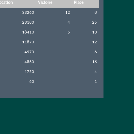
ocation
Victoire
Place
33260
12
8
23180
4
25
18410
5
13
11870
12
4970
6
4860
18
1750
4
60
1