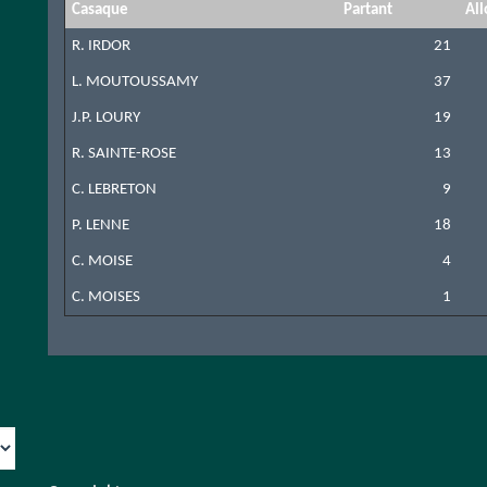
Casaque
Partant
All
R. IRDOR
21
L. MOUTOUSSAMY
37
J.P. LOURY
19
R. SAINTE-ROSE
13
C. LEBRETON
9
P. LENNE
18
C. MOISE
4
C. MOISES
1