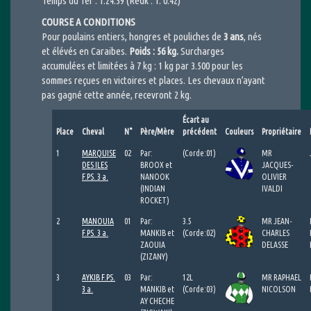
Temps du 1er : 1.24.59 (Redk : 1. 0.42)
COURSE A CONDITIONS
Pour poulains entiers, hongres et pouliches de
3 ans
, nés
et élévés en Caraibes.
Poids : 56 kg.
Surcharges
accumulées et limitées à 7 kg : 1 kg par 3.500 pour les
sommes reçues en victoires et places. Les chevaux n’ayant
pas gagné cette année, recevront 2 kg.
Écart au
Place
Cheval
N°
Père/Mère
précédent
Couleurs
Propriétaire
1
MARQUISE
02
Par:
(Corde:01)
MR
DES ILES
BROOX et
JACQUES-
F.PS. 3 a.
NANOOK
OLIVIER
(INDIAN
IVALDI
ROCKET)
2
MANOUIA
01
Par:
3.5
MR JEAN-
F.PS. 3 a.
MANKIB et
(Corde:02)
CHARLES
ZAOUIA
DELASSE
(ZIZANY)
3
AYKIB F.PS.
03
Par:
12L
MR RAPHAEL
3 a.
MANKIB et
(Corde:03)
NICOLSON
AY CHECHE