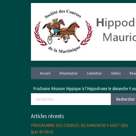
Aller
au
contenu
Accueil
Présentation
Calendrier
Vidéos
Résu
Prochaine Réunion Hippique à l'Hippodrome le dimanche 9 août 20
Rechercher :
Rechercher
Articles récents
PROGRAMME DES COURSES DU DIMANCHE 9 AOUT 2026
(pas de titre)