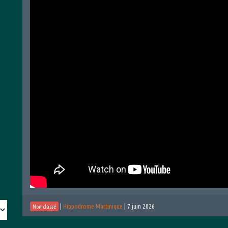
|
Hippodrome Martinique
|
7 juin 2026
Non classé