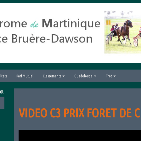
ltats
Pari Mutuel
Classements
Guadeloupe
Trot
26 avec le Grand Prix hippique de la Ville du Lamentin
VIDEO C3 PRIX FORET DE C