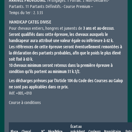
ARRIVEE PROVISOIRE:
14 Engagés. 1 Forfait. 2 Non-Déclarés-
Partants. 11 Partants Définitifs.- Course Premium –
Temps du 1er : 2. 3.55
HANDICAP CATEG DIVISE
Pour chevaux entiers, hongres et juments de
3 ans et au-dessus
.
Seront qualifiés dans cette épreuve, les chevaux auxquels le
handicapeur aura attribué une valeur égale ou inférieure à 62 k.
Les références de cette épreuve seront éventuellement remontées à
la déclaration des partants probables, afin que le poids le plus élevé
soit fixé à 63 k.
10 chevaux minimum seront retenus dans la première épreuve à
condition qu’ils portent au minimum 51 k.1/2.
Les décharges prévues par l’Article 104 du Code des Courses au Galop
ne sont pas applicables dans ce prix.
Réf. +005,+010
Course à conditions
Écart au
Place
Cheval
N°
Père/Mère
précédent
Couleurs
Propriétaire
Entr