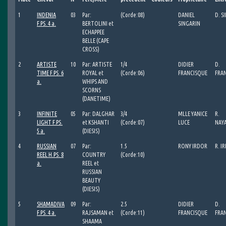
1
INDENIA
03
Par:
(Corde:08)
DANIEL
D. S
F.PS. 4 a.
BERTOLINI et
SINGARIN
ECHAPPEE
BELLE (CAPE
CROSS)
2
ARTISTE
10
Par: ARTISTE
1/4
DIDIER
D.
TIME F.PS. 6
ROYAL et
(Corde:06)
FRANCISQUE
FRA
a.
WHIPS AND
SCORNS
(DANETIME)
3
INFINITE
05
Par: DALGHAR
3/4
MLLE YANICE
R.
LIGHT F.PS.
et KSHANTI
(Corde:07)
LUCE
NAY
5 a.
(DIESIS)
4
RUSSIAN
07
Par:
1.5
RONY IRDOR
R. I
REEL H.PS. 8
COUNTRY
(Corde:10)
a.
REEL et
RUSSIAN
BEAUTY
(DIESIS)
5
SHAMADIVA
09
Par:
2.5
DIDIER
D.
F.PS. 4 a.
RAJSAMAN et
(Corde:11)
FRANCISQUE
FRA
SHAAMA