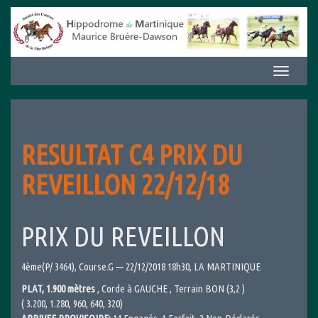
Aller
au
contenu
Afficher/m
la
navigation
RESULTAT C4 PRIX DU
REVEILLON 22/12/18
PRIX DU REVEILLON
4ème(P/ 3464), Course.G — 22/12/2018 18h30, LA MARTINIQUE
PLAT, 1.900 mètres
, Corde à GAUCHE , Terrain BON (3,2 )
( 3.200, 1.280, 960, 640, 320)