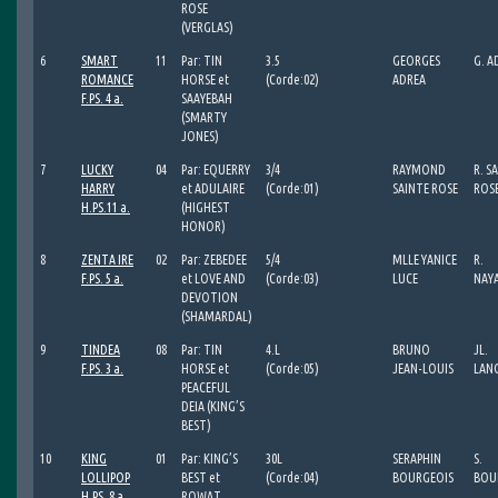
ROSE
(VERGLAS)
6
SMART
11
Par: TIN
3.5
GEORGES
G. A
ROMANCE
HORSE et
(Corde:02)
ADREA
F.PS. 4 a.
SAAYEBAH
(SMARTY
JONES)
7
LUCKY
04
Par: EQUERRY
3/4
RAYMOND
R. S
HARRY
et ADULAIRE
(Corde:01)
SAINTE ROSE
ROS
H.PS.11 a.
(HIGHEST
HONOR)
8
ZENTA IRE
02
Par: ZEBEDEE
5/4
MLLE YANICE
R.
F.PS. 5 a.
et LOVE AND
(Corde:03)
LUCE
NAY
DEVOTION
(SHAMARDAL)
9
TINDEA
08
Par: TIN
4.L
BRUNO
JL.
F.PS. 3 a.
HORSE et
(Corde:05)
JEAN-LOUIS
LAN
PEACEFUL
DEIA (KING’S
BEST)
10
KING
01
Par: KING’S
30L
SERAPHIN
S.
LOLLIPOP
BEST et
(Corde:04)
BOURGEOIS
BOU
H.PS. 8 a.
ROWAT