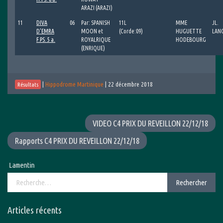
ARAZI (ARAZI)
11
DIVA
06
Par: SPANISH
11L
MME
JL.
D’EMRA
MOON et
(Corde:09)
HUGUETTE
LAN
F.PS. 5 a.
ROYALRIQUE
HODEBOURG
(ENRIQUE)
|
Hippodrome Martinique
|
22 décembre 2018
Résultats
VIDEO C4 PRIX DU REVEILLON 22/12/18
Rapports C4 PRIX DU REVEILLON 22/12/18
Lamentin
Rechercher :
Rechercher
Articles récents