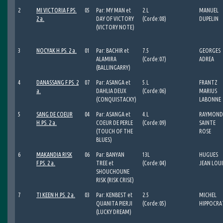
2
MI VICTORIA F.PS.
05
Par: MY MAN et
2.L
MANUEL
2 a.
DAY OF VICTORY
(Corde:08)
DUPELIN
(VICTORY NOTE)
3
NOCYAK H.PS. 2 a.
01
Par: BACHIR et
7.5
GEORGES
ALAMIRA
(Corde:07)
ADREA
(BALLINGARRY)
4
DANASSANG F.PS. 2
07
Par: ASANGA et
5.L
FRANTZ
a.
DAHLIA DEUX
(Corde:06)
MARIUS
(CONQUISTACKY)
LABONNE
5
SANG DE COEUR
04
Par: ASANGA et
4.L
RAYMOND
H.PS. 2 a.
COEUR DE PERLE
(Corde:09)
SAINTE
(TOUCH OF THE
ROSE
BLUES)
6
MAKANDIA RISK
06
Par: BANYAN
13L
HUGUES
F.PS. 2 a.
TREE et
(Corde:04)
JEAN LOUI
SHOUCHOUNE
RISK (RISK CRISE)
7
TI KEEN H.PS. 2 a.
03
Par: KENBEST et
2.5
MICHEL
QUANITA PIERJI
(Corde:05)
HIPPOCRA
(LUCKY DREAM)