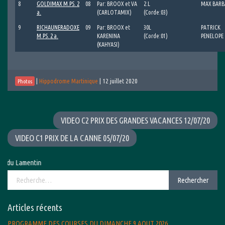
8
GOLDIMAX M.PS. 2
08
Par: BROOX et VA
2.L
MAX BARB
a.
(CARLOTAMIX)
(Corde:03)
9
RICHAUNERADOXE
09
Par: BROOX et
30L
PATRICK
M.PS. 2 a.
KARENINA
(Corde:01)
PENELOPE
(KAHYASI)
|
Hippodrome Martinique
|
12 juillet 2020
Photos
VIDEO C2 PRIX DES GRANDES VACANCES 12/07/20
VIDEO C1 PRIX DE LA CANNE 05/07/20
du Lamentin
Rechercher :
Rechercher
Articles récents
PROGRAMME DES COURSES DU DIMANCHE 9 AOUT 2026