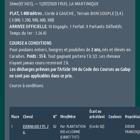
2ème(P/ 3421), — 12/07/2020 11h35, LA MARTINIQUE
PLAT, 1.400 mètres
, Corde à GAUCHE , Terrain BON SOUPLE (3,4 )
( 3.000, 1.200, 900, 600, 300)
ARRIVEE OFFICIELLE:
10 Engagés. 1 Forfait. 9 Partants Définitifs.
Temps du 1er : 1.26.42
COURSE A CONDITIONS
Pour poulains entiers, hongres et pouliches de
2 ans,
nés et élevés en
Caraibes.
Poids : 55 k
. Tout gagnant portera 1 k.1/2. Les chevaux
n’ayant jamais couru recevront 2 k.
Les décharges prévues par l’Article 104 du Code des Courses au Galop
ne sont pas applicables dans ce prix.
Course à conditions
Écart au
Place
Cheval
N°
Père/Mère
précédent
Couleurs
Propriétai
1
EVERNA KID F.PS. 2
02
Par: PLANTATION
(Corde:02)
DIDIER
a.
KID et LORME
FRANCISQ
(LIBRETTIST)