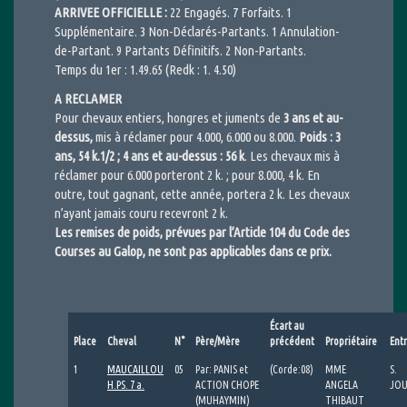
ARRIVEE OFFICIELLE :
22 Engagés. 7 Forfaits. 1
Supplémentaire. 3 Non-Déclarés-Partants. 1 Annulation-
de-Partant. 9 Partants Définitifs. 2 Non-Partants.
Temps du 1er : 1.49.65 (Redk : 1. 4.50)
A RECLAMER
Pour chevaux entiers, hongres et juments de
3 ans et au-
dessus,
mis à réclamer pour 4.000, 6.000 ou 8.000.
Poids : 3
ans, 54 k.1/2 ; 4 ans et au-dessus : 56 k
. Les chevaux mis à
réclamer pour 6.000 porteront 2 k. ; pour 8.000, 4 k. En
outre, tout gagnant, cette année, portera 2 k. Les chevaux
n’ayant jamais couru recevront 2 k.
Les remises de poids, prévues par l’Article 104 du Code des
Courses au Galop, ne sont pas applicables dans ce prix.
Écart au
Place
Cheval
N°
Père/Mère
précédent
Propriétaire
Ent
1
MAUCAILLOU
05
Par: PANIS et
(Corde:08)
MME
S.
H.PS. 7 a.
ACTION CHOPE
ANGELA
JOU
(MUHAYMIN)
THIBAUT