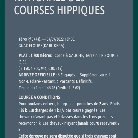
COURSES HIPPIQUES
1ère(P/ 3474), — 04/09/2022 13h00,
GUADELOUPE(KARUKERA)
PLAT , 1.700 mètres
, Corde à GAUCHE, Terrain TR SOUPLE
(3,8 )
( 3.150, 1.260, 945, 630, 315)
ARRIVEE OFFICIELLE :
6 Engagés. 1 Supplémentaire. 1
Non-Déclaré-Partant. 5 Partants Définitifs.
Temps du 1er : 1.46.46 (Redk : 1. 2.62)
COURSE A CONDITIONS
Pour poulains entiers, hongres et pouliches de
2 ans
.
Poids
: 58 k
. Surcharges de 1 k.1/2 par course gagnée. Les
chevaux n’ayant pas été classés dans les trois premiers
recevront 1 k. Les chevaux n’ayant jamais couru recevront 2
k.
Cette épreuve ne sera disputée que si trois chevaux sont