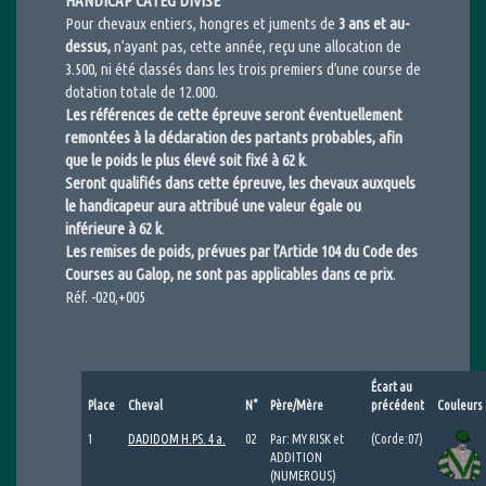
HANDICAP CATEG DIVISE
Pour chevaux entiers, hongres et juments de
3 ans et au-
dessus,
n’ayant pas, cette année, reçu une allocation de
3.500, ni été classés dans les trois premiers d’une course de
dotation totale de 12.000.
Les références de cette épreuve seront éventuellement
remontées à la déclaration des partants probables, afin
que le poids le plus élevé soit fixé à 62 k
.
Seront qualifiés dans cette épreuve, les chevaux auxquels
le handicapeur aura attribué une valeur égale ou
inférieure à 62 k
.
Les remises de poids, prévues par l’Article 104 du Code des
Courses au Galop, ne sont pas applicables dans ce prix
.
Réf. -020,+005
Écart au
Place
Cheval
N°
Père/Mère
précédent
Couleurs
1
DADIDOM H.PS. 4 a.
02
Par: MY RISK et
(Corde:07)
ADDITION
(NUMEROUS)