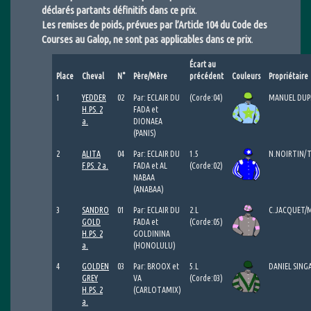
déclarés partants définitifs dans ce prix
.
Les remises de poids, prévues par l’Article 104 du Code des
Courses au Galop, ne sont pas applicables dans ce prix
.
Écart au
Place
Cheval
N°
Père/Mère
précédent
Couleurs
Propriétaire
1
YEDDER
02
Par: ECLAIR DU
(Corde:04)
MANUEL DUP
H.PS. 2
FADA et
a.
DIONAEA
(PANIS)
2
ALITA
04
Par: ECLAIR DU
1.5
N.NOIRTIN/T
F.PS. 2 a.
FADA et AL
(Corde:02)
NABAA
(ANABAA)
3
SANDRO
01
Par: ECLAIR DU
2.L
C.JACQUET/
GOLD
FADA et
(Corde:05)
H.PS. 2
GOLDININA
a.
(HONOLULU)
4
GOLDEN
03
Par: BROOX et
5.L
DANIEL SING
GREY
VA
(Corde:03)
H.PS. 2
(CARLOTAMIX)
a.