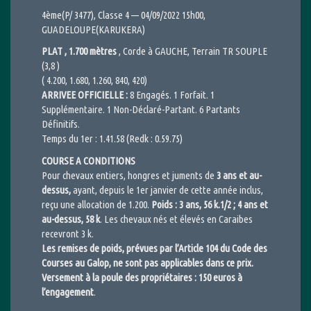
4ème(P/ 3477), Classe 4 — 04/09/2022 15h00,
GUADELOUPE(KARUKERA)
PLAT , 1.700 mètres
, Corde à GAUCHE, Terrain TR SOUPLE
(3,8 )
( 4.200, 1.680, 1.260, 840, 420)
ARRIVEE OFFICIELLE :
8 Engagés. 1 Forfait. 1
Supplémentaire. 1 Non-Déclaré-Partant. 6 Partants
Définitifs.
Temps du 1er : 1.41.58 (Redk : 0.59.75)
COURSE A CONDITIONS
Pour chevaux entiers, hongres et juments de
3 ans et au-
dessus,
ayant, depuis le 1er janvier de cette année inclus,
reçu une allocation de 1.200.
Poids : 3 ans, 56 k.1/2 ; 4 ans et
au-dessus, 58 k
. Les chevaux nés et élevés en Caraibes
recevront 3 k.
Les remises de poids, prévues par l’Article 104 du Code des
Courses au Galop, ne sont pas applicables dans ce prix.
Versement à la poule des propriétaires : 150 euros à
l’engagement
.