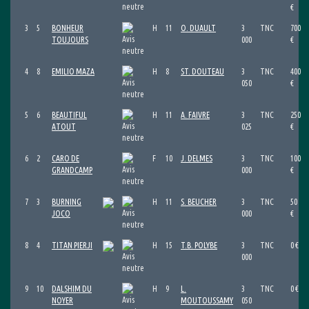
€
3
5
BONHEUR
H
11
O. DUAULT
3
TNC
700
TOUJOURS
000
€
4
8
EMILIO MAZA
H
8
ST. DOUTEAU
3
TNC
400
050
€
5
6
BEAUTIFUL
H
11
A. FAIVRE
3
TNC
250
ATOUT
025
€
6
2
CARO DE
F
10
J. DELMES
3
TNC
100
GRANDCAMP
000
€
7
3
BURNING
H
11
S. BEUCHER
3
TNC
50
JOCO
000
€
8
4
TITAN PIERJI
H
15
T.B. POLYBE
3
TNC
0 €
000
9
10
DALSHIM DU
H
9
L.
3
TNC
0 €
NOYER
MOUTOUSSAMY
050