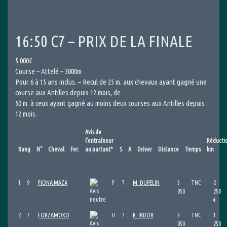
16:50 C7 – PRIX DE LA FINALE
5 000€
Course – Attelé – 3000m
Pour 6 à 15 ans inclus. – Recul de 25 m. aux chevaux ayant gagné une
course aux Antilles depuis 12 mois, de
50 m. à ceux ayant gagné au moins deux courses aux Antilles depuis
12 mois.
Avis de
l’entraîneur
Réducti
Rang
N°
Cheval
Fer.
au partant*
S
A
Driver
Distance
Temps
km
1
9
FIONA MAZA
F
7
M. DUPELIN
3
TNC
2
050
250
€
2
7
FORZAMOKO
H
7
R. IRDOR
3
TNC
1
050
250