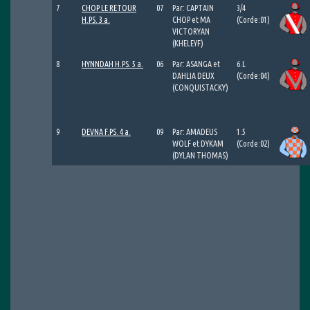
7
CHOP LE RETOUR
07
Par: CAPTAIN
3/4
H.PS. 3 a.
CHOP et MA
(Corde:01)
VICTORYAN
(KHELEYF)
8
HYNNDAH H.PS. 5 a.
06
Par: ASANGA et
6.L
DAHLIA DEUX
(Corde:04)
(CONQUISTACKY)
9
DEVNA F.PS. 4 a.
09
Par: AMADEUS
1.5
WOLF et DYKAM
(Corde:02)
(DYLAN THOMAS)