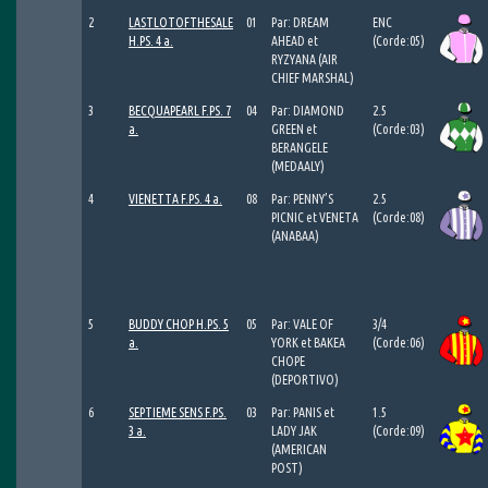
2
LASTLOTOFTHESALE
01
Par: DREAM
ENC
H.PS. 4 a.
AHEAD et
(Corde:05)
RYZYANA (AIR
CHIEF MARSHAL)
3
BECQUAPEARL F.PS. 7
04
Par: DIAMOND
2.5
a.
GREEN et
(Corde:03)
BERANGELE
(MEDAALY)
4
VIENETTA F.PS. 4 a.
08
Par: PENNY’S
2.5
PICNIC et VENETA
(Corde:08)
(ANABAA)
5
BUDDY CHOP H.PS. 5
05
Par: VALE OF
3/4
a.
YORK et BAKEA
(Corde:06)
CHOPE
(DEPORTIVO)
6
SEPTIEME SENS F.PS.
03
Par: PANIS et
1.5
3 a.
LADY JAK
(Corde:09)
(AMERICAN
POST)