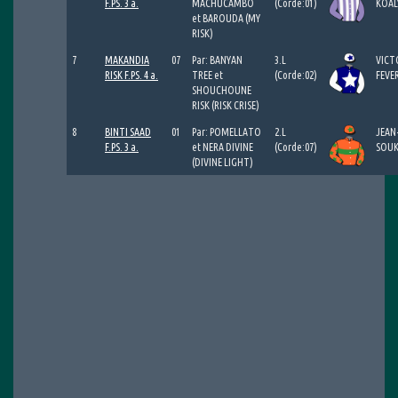
F.PS. 3 a.
MACHUCAMBO
(Corde:01)
KOAL
et BAROUDA (MY
RISK)
7
MAKANDIA
07
Par: BANYAN
3.L
VICT
RISK F.PS. 4 a.
TREE et
(Corde:02)
FEVE
SHOUCHOUNE
RISK (RISK CRISE)
8
BINTI SAAD
01
Par: POMELLATO
2.L
JEAN
F.PS. 3 a.
et NERA DIVINE
(Corde:07)
SOUK
(DIVINE LIGHT)