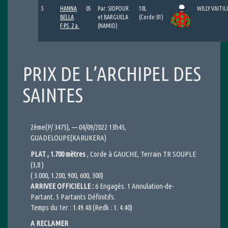
5
HANNA
05
Par: SIDPOUR
10L
WILLY VAITI
BELLA
et BARGUELA
(Corde:01)
F.PS. 2 a.
(NAMID)
PRIX DE L’ARCHIPEL DES
SAINTES
2ème(P/ 3475), — 04/09/2022 13h45,
GUADELOUPE(KARUKERA)
PLAT , 1.700 mètres
, Corde à GAUCHE, Terrain TR SOUPLE
(3,8 )
( 3.000, 1.200, 900, 600, 300)
ARRIVEE OFFICIELLE :
6 Engagés. 1 Annulation-de-
Partant. 5 Partants Définitifs.
Temps du 1er : 1.49.48 (Redk : 1. 4.40)
A RECLAMER