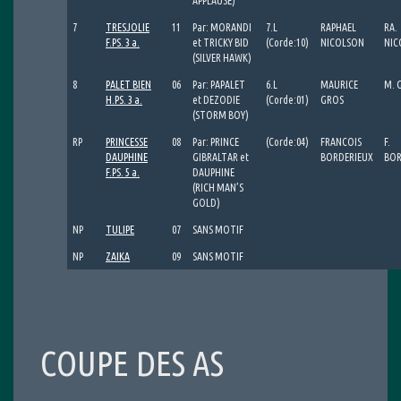
APPLAUSE)
7
TRESJOLIE
11
Par: MORANDI
7.L
RAPHAEL
RA.
F.PS. 3 a.
et TRICKY BID
(Corde:10)
NICOLSON
NIC
(SILVER HAWK)
8
PALET BIEN
06
Par: PAPALET
6.L
MAURICE
M. 
H.PS. 3 a.
et DEZODIE
(Corde:01)
GROS
(STORM BOY)
RP
PRINCESSE
08
Par: PRINCE
(Corde:04)
FRANCOIS
F.
DAUPHINE
GIBRALTAR et
BORDERIEUX
BOR
F.PS. 5 a.
DAUPHINE
(RICH MAN’S
GOLD)
NP
TULIPE
07
SANS MOTIF
NP
ZAIKA
09
SANS MOTIF
COUPE DES AS