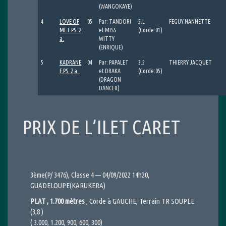
(WANGOKAYE)
4
LOVE OF
05
Par: TANDORI
5.L
FEGUY NANNETTE
ME F.PS. 2
et MISS
(Corde:01)
a.
WITTY
(ENRIQUE)
5
KADRANE
04
Par: PAPALET
3.5
THIERRY JACQUET
F.PS. 2 a.
et DRAKA
(Corde:05)
(DRAGON
DANCER)
PRIX DE L’ILET CARET
3ème(P/ 3476), Classe 4 — 04/09/2022 14h20,
GUADELOUPE(KARUKERA)
PLAT , 1.700 mètres
, Corde à GAUCHE, Terrain TR SOUPLE
(3,8 )
( 3.000, 1.200, 900, 600, 300)