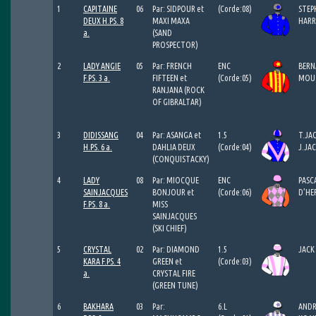
1
CAPITAINE
06
Par: SIDPOUR et
(Corde:08)
STEP
DEUX H.PS. 8
MAXI MAXA
HARR
a.
(SAND
PROSPECTOR)
2
LADY ANGIE
05
Par: FRENCH
ENC
BERN
F.PS. 3 a.
FIFTEEN et
(Corde:05)
MOU
RANJANA (ROCK
OF GIBRALTAR)
3
DIDISSANG
04
Par: ASANGA et
1.5
T.JA
H.PS. 6 a.
DAHLIA DEUX
(Corde:04)
J.JA
(CONQUISTACKY)
4
LADY
08
Par: MIOCQUE
ENC
PASC
SAINJACQUES
BONJOUR et
(Corde:06)
D’HE
F.PS. 8 a.
MISS
SAINJACQUES
(SKI CHIEF)
5
CRYSTAL
02
Par: DIAMOND
1.5
JACK
KARA F.PS. 4
GREEN et
(Corde:03)
a.
CRYSTAL FIRE
(GREEN TUNE)
6
BAKHARA
03
Par:
6.L
ANDR