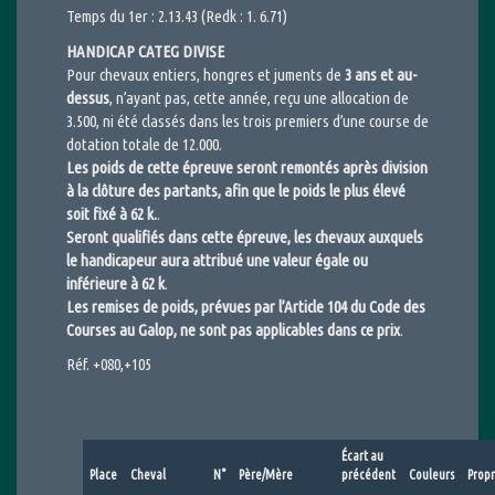
Temps du 1er : 2.13.43 (Redk : 1. 6.71)
HANDICAP CATEG DIVISE
Pour chevaux entiers, hongres et juments de
3 ans et au-
dessus
, n’ayant pas, cette année, reçu une allocation de
3.500, ni été classés dans les trois premiers d’une course de
dotation totale de 12.000.
Les poids de cette épreuve seront remontés après division
à la clôture des partants, afin que le poids le plus élevé
soit fixé à 62 k.
.
Seront qualifiés dans cette épreuve, les chevaux auxquels
le handicapeur aura attribué une valeur égale ou
inférieure à 62 k
.
Les remises de poids, prévues par l’Article 104 du Code des
Courses au Galop, ne sont pas applicables dans ce prix
.
Réf. +080,+105
Écart au
Place
Cheval
N°
Père/Mère
précédent
Couleurs
Propr