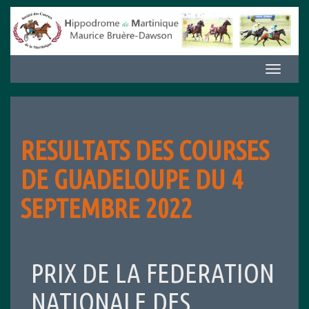
Aller
au
contenu
Afficher/m
la
navigation
RESULTATS DES COURSES
DE GUADELOUPE DU 4
SEPTEMBRE 2022
PRIX DE LA FEDERATION
NATIONALE DES