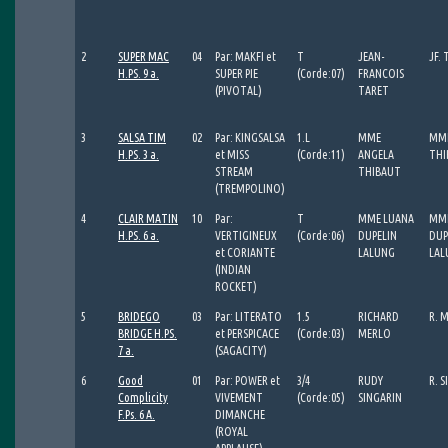
2
SUPER MAC
04
Par: MAKFI et
T
JEAN-
JF.
H.PS. 9 a.
SUPER PIE
(Corde:07)
FRANCOIS
(PIVOTAL)
TARET
3
SALSA TIM
02
Par: KINGSALSA
1.L
MME
MME
H.PS. 3 a.
et MISS
(Corde:11)
ANGELA
THI
STREAM
THIBAUT
(TREMPOLINO)
4
CLAIR MATIN
10
Par:
T
MME LUANA
MME
H.PS. 6 a.
VERTIGINEUX
(Corde:06)
DUPELIN
DUP
et CORIANTE
LALUNG
LAL
(INDIAN
ROCKET)
5
BRIDEGO
03
Par: LITERATO
1.5
RICHARD
R. 
BRIDGE H.PS.
et PERSPICACE
(Corde:03)
MERLO
7 a.
(SAGACITY)
6
Good
01
Par: POWER et
3/4
RUDY
R. 
Complicity
VIVEMENT
(Corde:05)
SINGARIN
F.Ps. 6 A.
DIMANCHE
(ROYAL