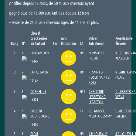
Antilles depuis 12 mois, de 50 m. aux chevaux ayant
gagné plus de 13.500 aux Antilles depuis 12 mois.
– Avance de 25 m. aux chevaux âgés de 11 ans et plus.
Cheval
Crack series
Avis
Driver
Propriétaire
Rang
N°
au Partant
Fer
Entraineur
SA
Entraîneur
Éleveur
1
6
FORZAMOKO
H9
N. BISSON
R.
R. IRDOR
P. VA
IRDOR
KLAVEREN
16465
2
2
FATAL GWEN
H9
R. SAINTE-
R. SAINTE-ROS
ROSE
R. SAINTE-
FAURE
16135
ROSE
3
3
CORNELIUS
H12
CHRISTINE
C. LEBRETON
P.
LEBRETON
C.
VERVA
16424
LEBRETON
4
5
FOLIE DE
F9
CH. MOISE
L.
L. MOUTOUSS
BOURGOGNE
MOUTOUSSAMY
CALLIER
16460
5
1
FLOU
H9
J.P. LOURY
J.P.
J.P. LOURY
J.L.