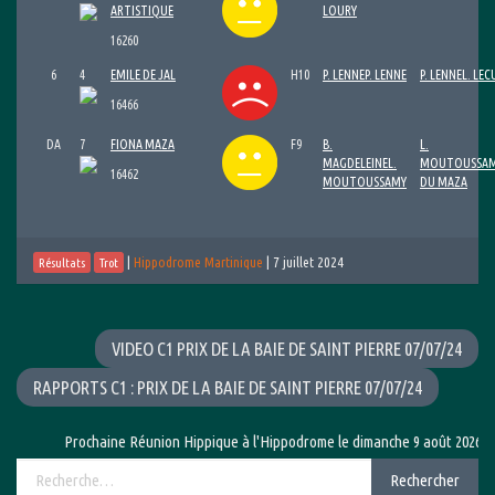
ARTISTIQUE
LOURY
16260
6
4
EMILE DE JAL
H10
P. LENNE
P. LENNE
P. LENNE
L. LEC
16466
DA
7
FIONA MAZA
F9
B.
L.
MAGDELEINE
L.
MOUTOUSSA
16462
MOUTOUSSAMY
DU MAZA
|
Hippodrome Martinique
|
7 juillet 2024
Résultats
Trot
VIDEO C1 PRIX DE LA BAIE DE SAINT PIERRE 07/07/24
RAPPORTS C1 : PRIX DE LA BAIE DE SAINT PIERRE 07/07/24
Prochaine Réunion Hippique à l'Hippodrome le dimanche 9 août 2026 avec le
Rechercher :
Rechercher