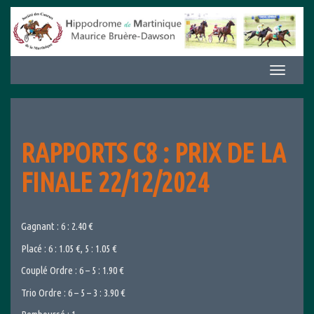
Aller
au
contenu
Afficher/m
la
navigation
RAPPORTS C8 : PRIX DE LA
FINALE 22/12/2024
Gagnant : 6 : 2.40 €
Placé : 6 : 1.05 €, 5 : 1.05 €
Couplé Ordre : 6 – 5 : 1.90 €
Trio Ordre : 6 – 5 – 3 : 3.90 €