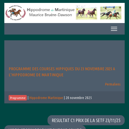
Aller
au
contenu
Afficher/m
la
navigation
PROGRAMME DES COURSES HIPPIQUES DU 23 NOVEMBRE 2025 A
L’HIPPODROME DE MARTINIQUE
Permaliens
|
Hippodrome Martinique
|
20 novembre 2025
Programme
RESULTAT C1 PRIX DE LA SETF 23/11/25