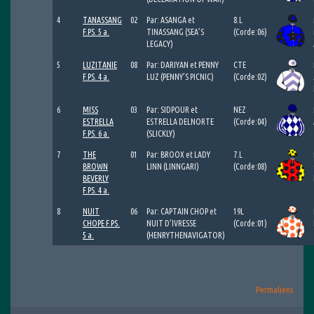
4
TANASSANG
02
Par: ASANGA et
8.L
F.PS. 5 a.
TINASSANG (SEA’S
(Corde:06)
LEGACY)
5
LUZITANIE
08
Par: DARIYAN et PENNY
CTE
F.PS. 4 a.
LUZ (PENNY’S PICNIC)
(Corde:02)
6
MISS
03
Par: SIDPOUR et
NEZ
ESTRELLA
ESTRELLA DELNORTE
(Corde:04)
F.PS. 6 a.
(SLICKLY)
7
THE
01
Par: BROOX et LADY
7.L
BROWN
LINN (LINNGARI)
(Corde:08)
BEVERLY
F.PS. 4 a.
8
NUIT
06
Par: CAPTAIN CHOP et
19L
CHOPE F.PS.
NUIT D’IVRESSE
(Corde:01)
5 a.
(HENRYTHENAVIGATOR)
Permaliens