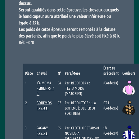
dessus.
Seront qualifiés dans cette épreuve, les chevaux auxquels
le handicapeur aura attribué une valeur inférieure ou
égale à 55 k.
Les poids de cette épreuve seront remontés à la clôture
des partants, afin que le poids le plus élevé soit fixé à 62 k.
Réf. +070
Écart au
Place
Cheval
N°
Père/Mère
précédent
Couleurs
1
J’AIME MA
04
Par: RECORDER et
(Corde:03)
REINE F.PS. 7
TESTA MORA
a.
(MAJORIEN)
2
BOHEMOS
07
Par: RECOLETOS et LA
CTT
F.PS. 4 a.
BOHEME (SOLDIER OF
(Corde:05)
FORTUNE)
3
PAGANY
05
Par: CLOTH OF STARS et
1/4
F.PS. 5 a.
NOVILARA
(Corde:07)
(DECLARATION OF WAR)